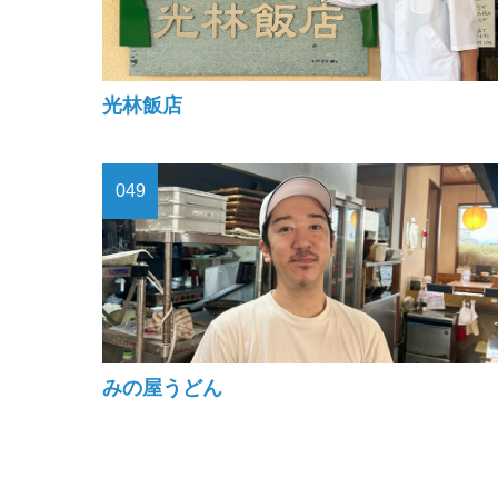
光林飯店
049
みの屋うどん