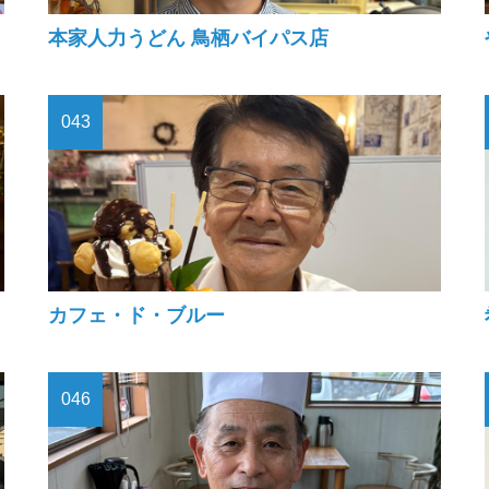
本家人力うどん 鳥栖バイパス店
043
カフェ・ド・ブルー
046