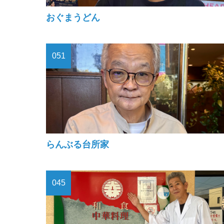
おぐまうどん
051
らんぶる台所家
045