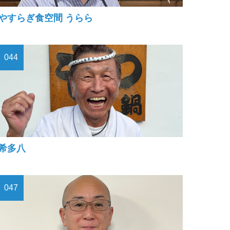
やすらぎ食空間 うらら
044
希多八
047